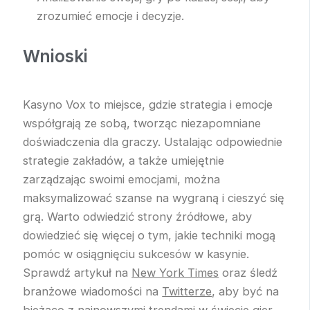
zrozumieć emocje i decyzje.
Wnioski
Kasyno Vox to miejsce, gdzie strategia i emocje
współgrają ze sobą, tworząc niezapomniane
doświadczenia dla graczy. Ustalając odpowiednie
strategie zakładów, a także umiejętnie
zarządzając swoimi emocjami, można
maksymalizować szanse na wygraną i cieszyć się
grą. Warto odwiedzić strony źródłowe, aby
dowiedzieć się więcej o tym, jakie techniki mogą
pomóc w osiągnięciu sukcesów w kasynie.
Sprawdź artykuł na
New York Times
oraz śledź
branżowe wiadomości na
Twitterze
, aby być na