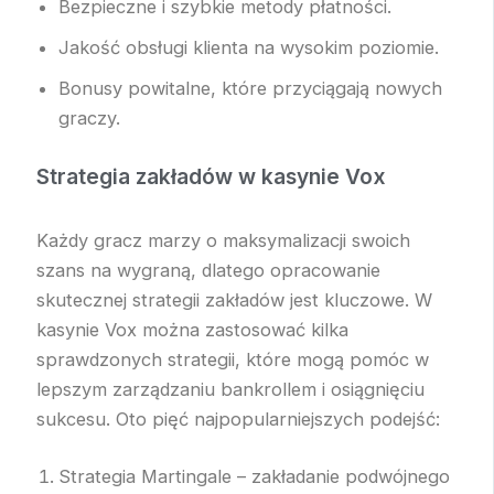
Bezpieczne i szybkie metody płatności.
Jakość obsługi klienta na wysokim poziomie.
Bonusy powitalne, które przyciągają nowych
graczy.
Strategia zakładów w kasynie Vox
Każdy gracz marzy o maksymalizacji swoich
szans na wygraną, dlatego opracowanie
skutecznej strategii zakładów jest kluczowe. W
kasynie Vox można zastosować kilka
sprawdzonych strategii, które mogą pomóc w
lepszym zarządzaniu bankrollem i osiągnięciu
sukcesu. Oto pięć najpopularniejszych podejść:
Strategia Martingale – zakładanie podwójnego