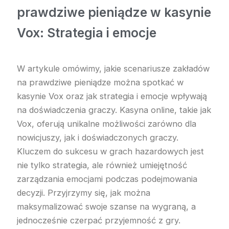
prawdziwe pieniądze w kasynie
Vox: Strategia i emocje
W artykule omówimy, jakie scenariusze zakładów
na prawdziwe pieniądze można spotkać w
kasynie Vox oraz jak strategia i emocje wpływają
na doświadczenia graczy. Kasyna online, takie jak
Vox, oferują unikalne możliwości zarówno dla
nowicjuszy, jak i doświadczonych graczy.
Kluczem do sukcesu w grach hazardowych jest
nie tylko strategia, ale również umiejętność
zarządzania emocjami podczas podejmowania
decyzji. Przyjrzymy się, jak można
maksymalizować swoje szanse na wygraną, a
jednocześnie czerpać przyjemność z gry.