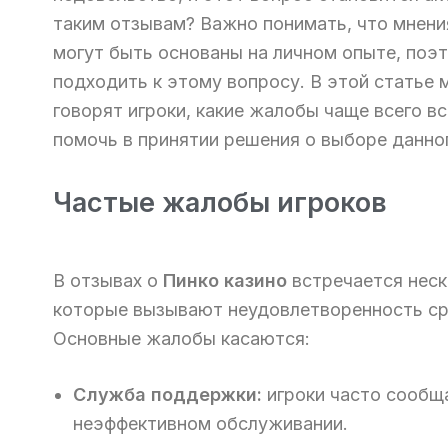
таким отзывам? Важно понимать, что мнени
могут быть основаны на личном опыте, поэ
подходить к этому вопросу. В этой статье
говорят игроки, какие жалобы чаще всего в
помочь в принятии решения о выборе данног
Частые жалобы игроков
В отзывах о
Пинко казино
встречается неск
которые вызывают неудовлетворенность ср
Основные жалобы касаются:
Служба поддержки:
игроки часто сообщ
неэффективном обслуживании.