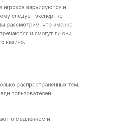
я игроков варьируются и
тому следует экспертно
 мы рассмотрим, что именно
стречаются и смогут ли они
о казино.
олько распространенных тем,
еди пользователей.
ают о медленном и