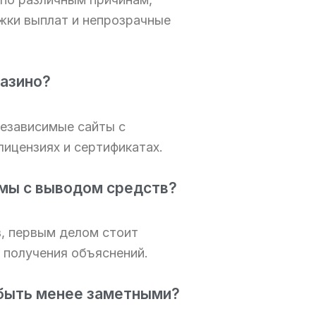
жки выплат и непрозрачные
казино?
независимые сайты с
ицензиях и сертификатах.
емы с выводом средств?
, первым делом стоит
 получения объяснений.
 быть менее заметными?