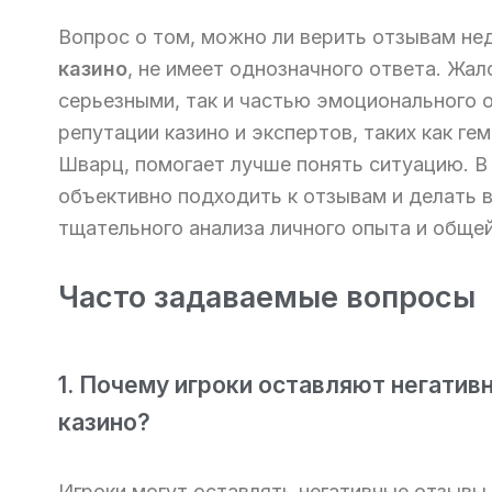
Вопрос о том, можно ли верить отзывам не
казино
, не имеет однозначного ответа. Жал
серьезными, так и частью эмоционального о
репутации казино и экспертов, таких как ге
Шварц, помогает лучше понять ситуацию. В
объективно подходить к отзывам и делать 
тщательного анализа личного опыта и обще
Часто задаваемые вопросы
1. Почему игроки оставляют негатив
казино?
Игроки могут оставлять негативные отзывы