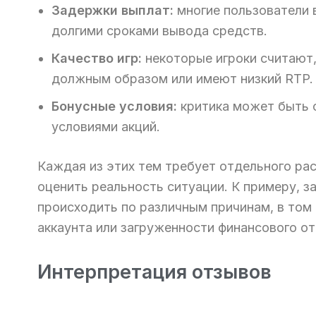
Задержки выплат:
многие пользователи
долгими сроками вывода средств.
Качество игр:
некоторые игроки считают,
должным образом или имеют низкий RTP.
Бонусные условия:
критика может быть 
условиями акций.
Каждая из этих тем требует отдельного рас
оценить реальность ситуации. К примеру, з
происходить по различным причинам, в том 
аккаунта или загруженности финансового от
Интерпретация отзывов