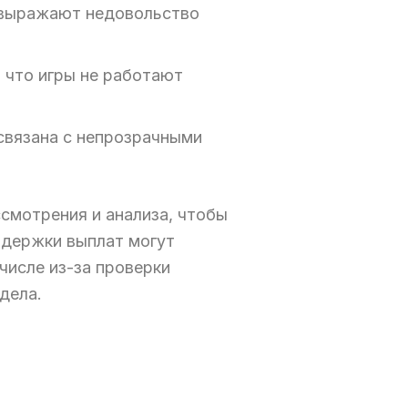
 выражают недовольство
 что игры не работают
связана с непрозрачными
смотрения и анализа, чтобы
адержки выплат могут
числе из-за проверки
дела.