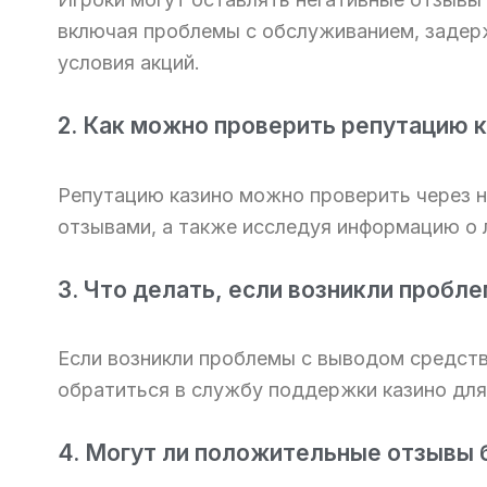
включая проблемы с обслуживанием, задер
условия акций.
2. Как можно проверить репутацию 
Репутацию казино можно проверить через 
отзывами, а также исследуя информацию о л
3. Что делать, если возникли пробл
Если возникли проблемы с выводом средств
обратиться в службу поддержки казино для
4. Могут ли положительные отзывы