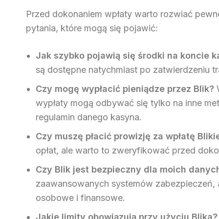
Przed dokonaniem wpłaty warto rozwiać pewne
pytania, które mogą się pojawić:
Jak szybko pojawią się środki na koncie
są dostępne natychmiast po zatwierdzeniu tr
Czy mogę wypłacić pieniądze przez Blik?
W
wypłaty mogą odbywać się tylko na inne met
regulamin danego kasyna.
Czy muszę płacić prowizję za wpłatę Blik
opłat, ale warto to zweryfikować przed doko
Czy Blik jest bezpieczny dla moich danyc
zaawansowanych systemów zabezpieczeń, a
osobowe i finansowe.
Jakie limity obowiązują przy użyciu Blika?