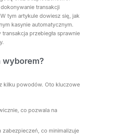
a dokonywanie transakcji
W tym artykule dowiesz się, jak
rnym kasynie automatycznym.
 transakcja przebiegła sprawnie
y.
ym wyborem?
 z kilku powodów. Oto kluczowe
wicznie, co pozwala na
m zabezpieczeń, co minimalizuje