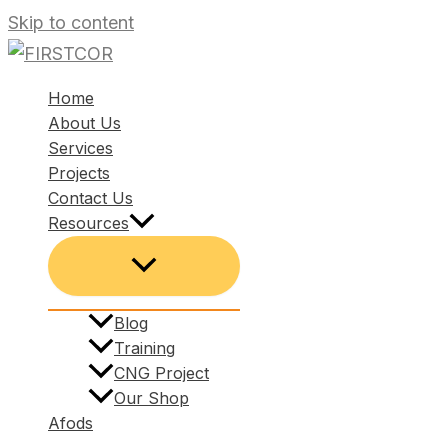
Skip to content
Search
Home
About Us
Services
Projects
Contact Us
Resources
Blog
Training
CNG Project
Our Shop
Afods