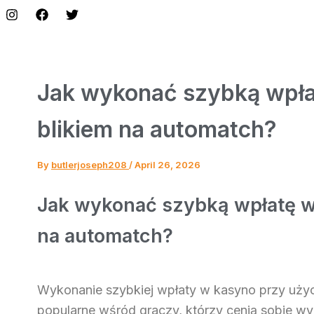
Jak wykonać szybką wpła
blikiem na automatch?
By
butlerjoseph208
/
April 26, 2026
Jak wykonać szybką wpłatę w
na automatch?
Wykonanie szybkiej wpłaty w kasyno przy użyciu
popularne wśród graczy, którzy cenią sobie w