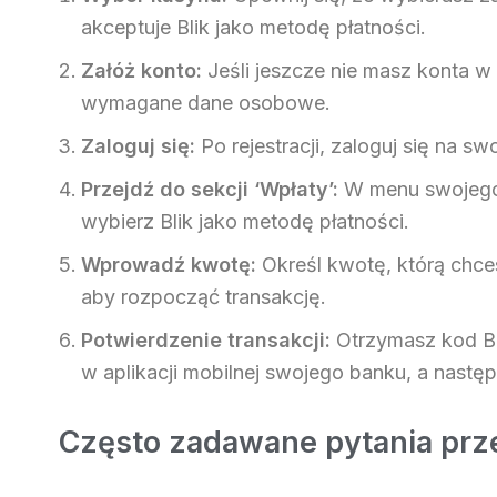
akceptuje Blik jako metodę płatności.
Załóż konto:
Jeśli jeszcze nie masz konta w k
wymagane dane osobowe.
Zaloguj się:
Po rejestracji, zaloguj się na sw
Przejdź do sekcji ‘Wpłaty’:
W menu swojego 
wybierz Blik jako metodę płatności.
Wprowadź kwotę:
Określ kwotę, którą chcesz
aby rozpocząć transakcję.
Potwierdzenie transakcji:
Otrzymasz kod Bl
w aplikacji mobilnej swojego banku, a następ
Często zadawane pytania prz