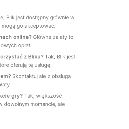
e, Blik jest dostępny głównie w
na mogą go akceptować.
ynach online?
Główne zalety to
kowych opłat.
orzystać z Blika?
Tak, Blik jest
re oferują tę usługę.
kiem?
Skontaktuj się z obsługą
łaty.
kcie gry?
Tak, większość
 w dowolnym momencie, ale