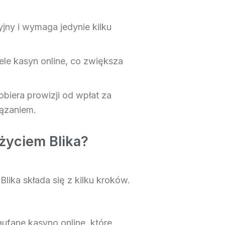
yjny i wymaga jedynie kilku
ele kasyn online, co zwiększa
obiera prowizji od wpłat za
iązaniem.
życiem Blika?
lika składa się z kilku kroków.
ufane kasyno online, które