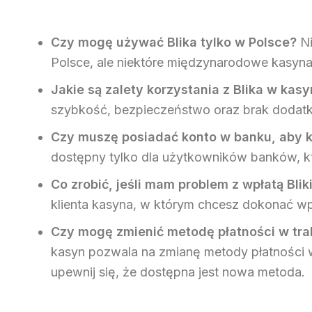
Czy mogę używać Blika tylko w Polsce?
Ni
Polsce, ale niektóre międzynarodowe kasy
Jakie są zalety korzystania z Blika w kas
szybkość, bezpieczeństwo oraz brak dodat
Czy muszę posiadać konto w banku, aby k
dostępny tylko dla użytkowników banków, któ
Co zrobić, jeśli mam problem z wpłatą Bli
klienta kasyna, w którym chcesz dokonać wp
Czy mogę zmienić metodę płatności w tra
kasyn pozwala na zmianę metody płatności
upewnij się, że dostępna jest nowa metoda.