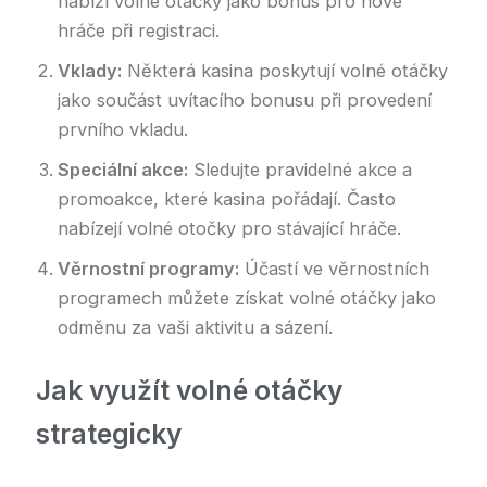
nabízí volné otáčky jako bonus pro nové
hráče při registraci.
Vklady:
Některá kasina poskytují volné otáčky
jako součást uvítacího bonusu při provedení
prvního vkladu.
Speciální akce:
Sledujte pravidelné akce a
promoakce, které kasina pořádají. Často
nabízejí volné otočky pro stávající hráče.
Věrnostní programy:
Účastí ve věrnostních
programech můžete získat volné otáčky jako
odměnu za vaši aktivitu a sázení.
Jak využít volné otáčky
strategicky