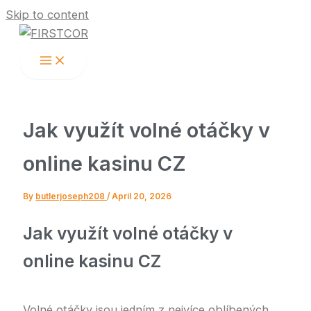
Skip to content
Jak využít volné otáčky v
online kasinu CZ
By
butlerjoseph208
/
April 20, 2026
Jak využít volné otáčky v
online kasinu CZ
Volné otáčky jsou jedním z nejvíce oblíbených