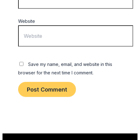
Website
Save my name, email, and website in this
browser for the next time I comment.