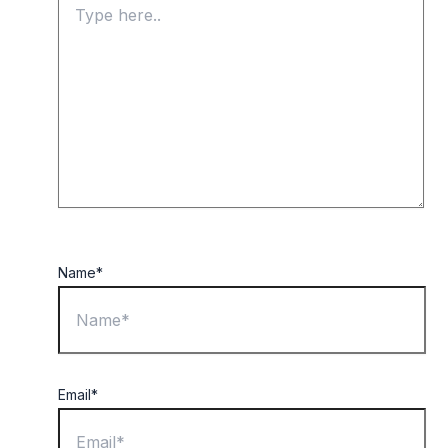
Name*
Email*