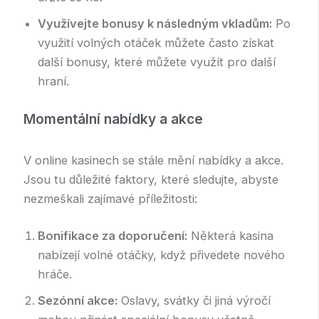
Využívejte bonusy k následným vkladům:
Po
využití volných otáček můžete často získat
další bonusy, které můžete využít pro další
hraní.
Momentální nabídky a akce
V online kasinech se stále mění nabídky a akce.
Jsou tu důležité faktory, které sledujte, abyste
nezmeškali zajímavé příležitosti:
Bonifikace za doporučení:
Některá kasina
nabízejí volné otáčky, když přivedete nového
hráče.
Sezónní akce:
Oslavy, svátky či jiná výročí