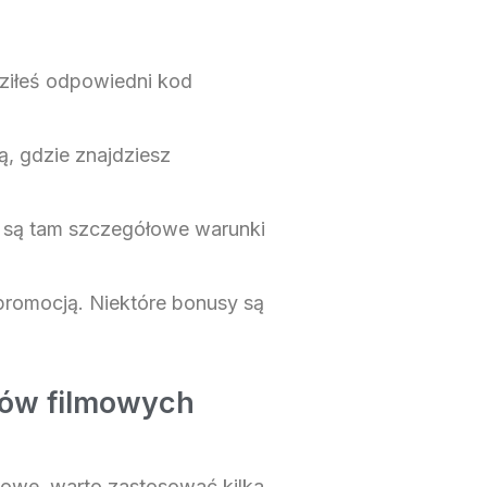
dziłeś odpowiedni kod
, gdzie znajdziesz
o są tam szczegółowe warunki
 promocją. Niektóre bonusy są
sów filmowych
mowe, warto zastosować kilka