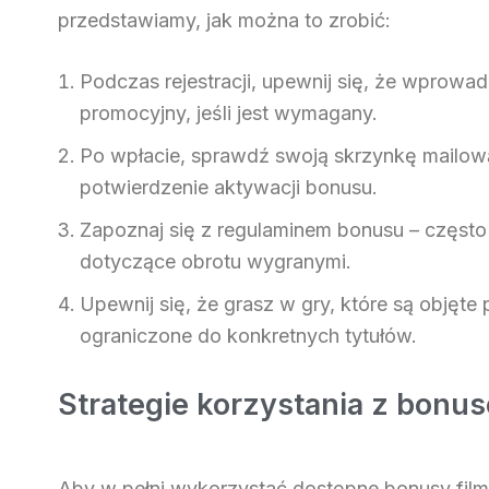
przedstawiamy, jak można to zrobić:
Podczas rejestracji, upewnij się, że wprowa
promocyjny, jeśli jest wymagany.
Po wpłacie, sprawdź swoją skrzynkę mailową
potwierdzenie aktywacji bonusu.
Zapoznaj się z regulaminem bonusu – częst
dotyczące obrotu wygranymi.
Upewnij się, że grasz w gry, które są objęte
ograniczone do konkretnych tytułów.
Strategie korzystania z bonu
Aby w pełni wykorzystać dostępne bonusy fil