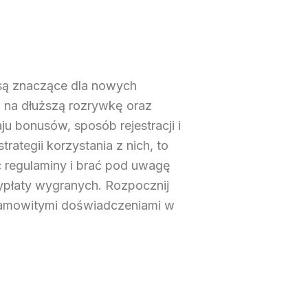
są znaczące dla nowych
 na dłuższą rozrywkę oraz
u bonusów, sposób rejestracji i
rategii korzystania z nich, to
ć regulaminy i brać pod uwagę
płaty wygranych. Rozpocznij
esamowitymi doświadczeniami w